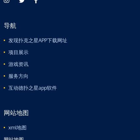
导航
发现扑克之星APP下载网址
项目展示
游戏资讯
服务方向
互动德扑之星app软件
网站地图
xml地图
网站地图