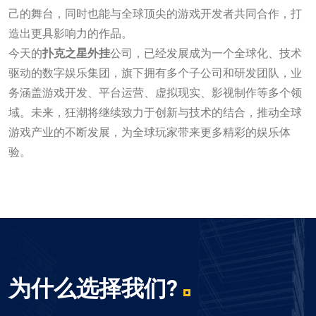
己的舞台，同时也能与全球顶尖的游戏开发者共同合作，打
造出更具影响力的作品。
今天的
扑克之星外挂
公司，已经发展成为一个全球化、技术
驱动的数字娱乐集团，旗下拥有多个子公司和研发团队，业
务涵盖游戏开发、平台运营、虚拟现实、影视制作等多个领
域。未来，狂潮将继续致力于创新与技术的结合，推动全球
游戏产业的不断发展，为全球玩家带来更多精彩的娱乐体
验。
为什么选择我们?