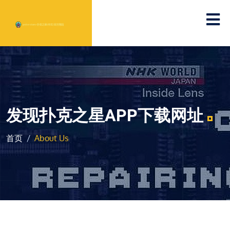
发现扑克之星APP下载网址
首页
About Us