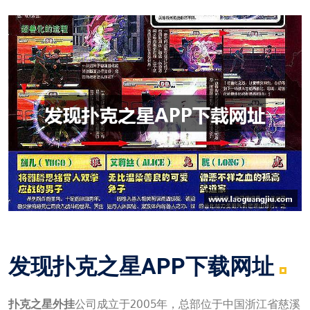
发现扑克之星APP下载网址
扑克之星外挂
公司成立于2005年，总部位于中国浙江省慈溪