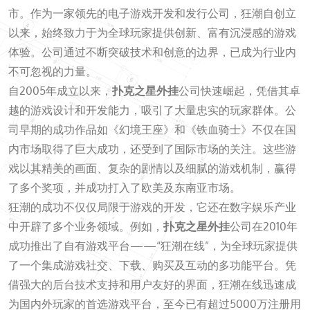
市。作为一家领先的电子游戏开发和发行公司，狂潮自创立
以来，始终致力于为全球玩家提供创新、富有沉浸感的游戏
体验。公司通过不断突破技术和创意的边界，已成为行业内
不可忽视的力量。
自2005年成立以来，
扑克之星外挂
公司快速崛起，凭借其卓
越的游戏设计和开发能力，吸引了大量忠实的玩家群体。公
司早期的成功作品如《幻境王座》和《铁血骑士》不仅在国
内市场取得了巨大成功，还受到了国际市场的关注。这些游
戏以其精美的画面、复杂的剧情以及细腻的游戏机制，赢得
了多个奖项，并成功打入了欧美及东南亚市场。
狂潮的成功不仅仅局限于游戏的开发，它还在数字娱乐产业
中开辟了多个业务领域。例如，
扑克之星外挂
公司在2010年
成功推出了自有游戏平台——“狂潮在线”，为全球玩家提供
了一个集成游戏社交、下载、购买及互动的多功能平台。凭
借强大的后台技术支持和用户友好的界面，狂潮在线迅速成
为国内外玩家的首选游戏平台，至今已有超过5000万注册用