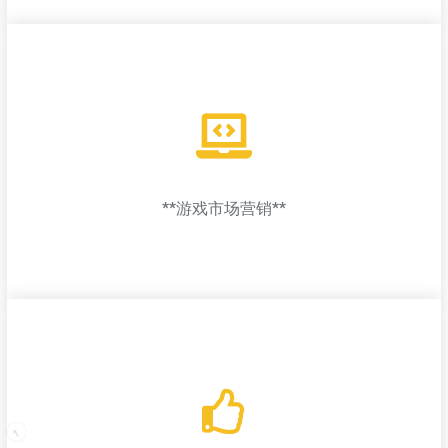
游戏插件与工具开发
为开发者提供各种游戏插件、工具和优化软件，提升开发效率与
游戏性能；
**游戏市场营销**
**游戏市场营销**
为游戏产品制定全方位市场推广方案，包括社交媒体宣传、KOL合