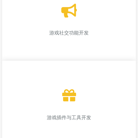
游戏本地化服务
提供游戏语言翻译、文化适配等本地化服务，确保游戏能够精准
传达给全球玩家；
游戏社交功能开发
游戏社交功能开发
帮助游戏加入社交互动功能（如排行榜、好友系统等），增强玩
家粘性；
游戏插件与工具开发