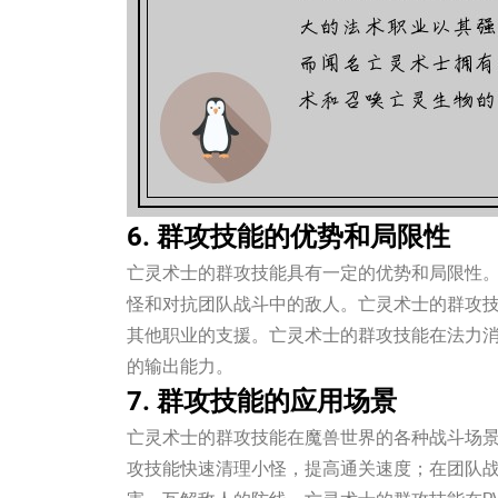
6. 群攻技能的优势和局限性
亡灵术士的群攻技能具有一定的优势和局限性
怪和对抗团队战斗中的敌人。亡灵术士的群攻
其他职业的支援。亡灵术士的群攻技能在法力
的输出能力。
7. 群攻技能的应用场景
亡灵术士的群攻技能在魔兽世界的各种战斗场
攻技能快速清理小怪，提高通关速度；在团队