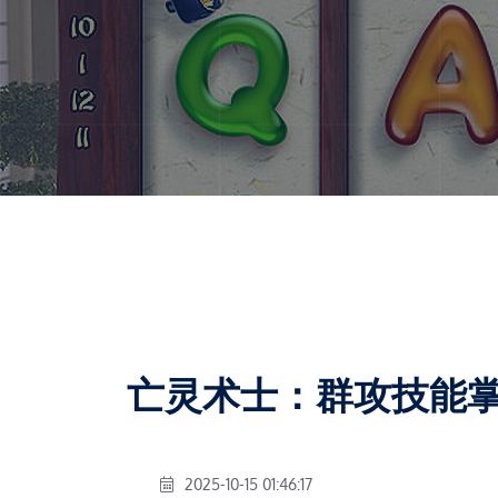
亡灵术士：群攻技能
2025-10-15 01:46:17