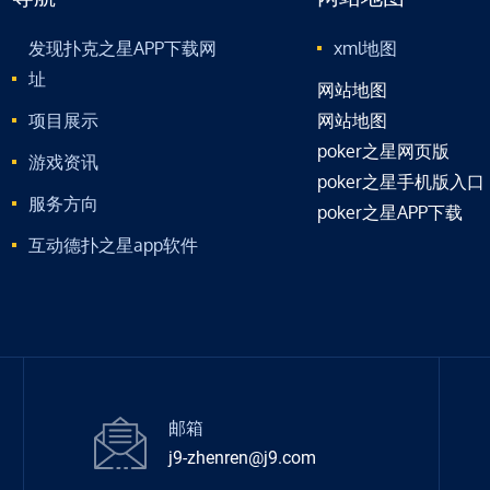
发现扑克之星APP下载网
xml地图
址
网站地图
项目展示
网站地图
poker之星网页版
游戏资讯
poker之星手机版入口
服务方向
poker之星APP下载
互动德扑之星app软件
邮箱
j9-zhenren@j9.com