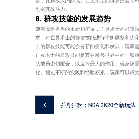
害，瓦解敌人的防线。亡灵术士的群攻技能在P
削弱其战斗力。
8. 群攻技能的发展趋势
随着魔兽世界的更新和扩展，亡灵术士的群攻
求，对亡灵术士的群攻技能进行平衡调整和优
士的群攻技能可能会有新的变化和发展，玩家
亡灵术士的群攻技能是其在魔兽世界中的一项
队成员密切配合，以发挥最大的作用。玩家还
化。通过不断的实践和经验积累，玩家可以成
乔丹狂欢：NBA 2K20全新玩法